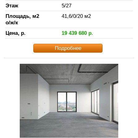
Этаж
5
/
27
Площадь, м2
41,6
/
0
/
20
м2
о/ж/к
Цена, р.
19 439 680
р.
Подробнее