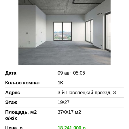
Дата
09 авг
05:05
Кол-во комнат
1К
Адрес
3-й Павелецкий проезд, 3
Этаж
19
/
27
Площадь, м2
37
/
0
/
17
м2
о/ж/к
Цена, р.
18 241 000
р.