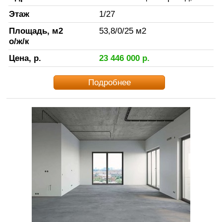
Этаж
1
/
27
Площадь, м2
53,8
/
0
/
25
м2
о/ж/к
Цена, р.
23 446 000
р.
Подробнее