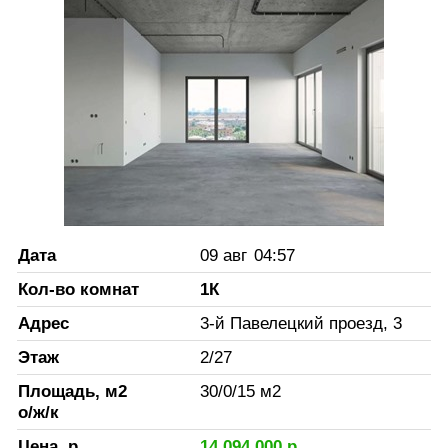
Дата
09 авг
04:57
Кол-во комнат
1К
Адрес
3-й Павелецкий проезд, 3
Этаж
2
/
27
Площадь, м2
30
/
0
/
15
м2
о/ж/к
Цена, р.
14 094 000
р.