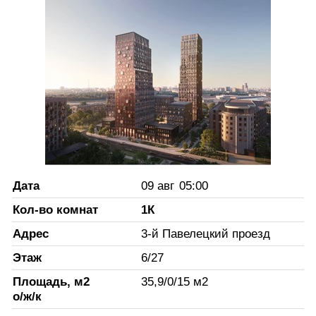
Дата
09 авг
05:00
Кол-во комнат
1К
Адрес
3-й Павелецкий проезд
Этаж
6
/
27
Площадь, м2
35,9
/
0
/
15
м2
о/ж/к