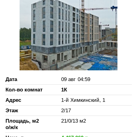
Дата
09 авг
04:59
Кол-во комнат
1К
Адрес
1-й Химкинский, 1
Этаж
2
/
17
Площадь, м2
21
/
0
/
13
м2
о/ж/к