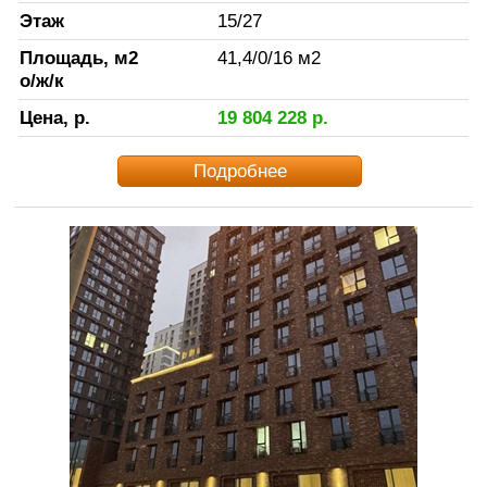
Этаж
15
/
27
Площадь, м2
41,4
/
0
/
16
м2
о/ж/к
Цена, р.
19 804 228
р.
Подробнее