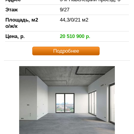
Этаж
9
/
27
Площадь, м2
44,3
/
0
/
21
м2
о/ж/к
Цена, р.
20 510 900
р.
Подробнее