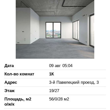
Дата
09 авг
05:04
Кол-во комнат
1К
Адрес
3-й Павелецкий проезд, 3
Этаж
19
/
27
Площадь, м2
56
/
0
/
28
м2
о/ж/к