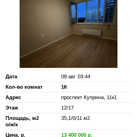
Дата
09 авг
03:44
Кол-во комнат
1К
Адрес
проспект Куприна, 11к1
Этаж
12
/
17
Площадь, м2
35,1
/
0
/
11
м2
о/ж/к
Цена, р.
13 400 000
р.