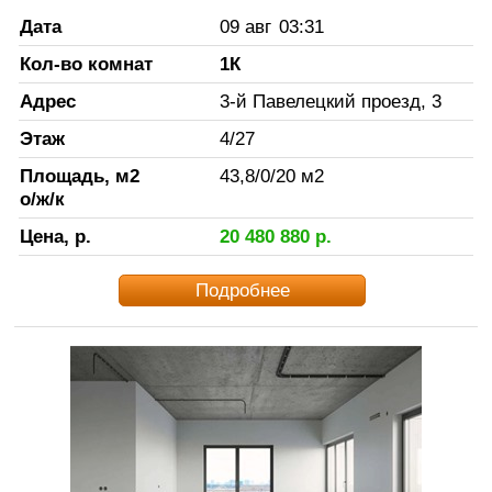
Дата
09 авг
03:31
Кол-во комнат
1К
Адрес
3-й Павелецкий проезд, 3
Этаж
4
/
27
Площадь, м2
43,8
/
0
/
20
м2
о/ж/к
Цена, р.
20 480 880
р.
Подробнее