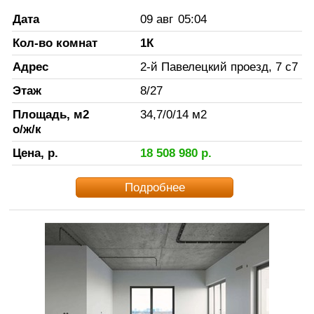
Дата
09 авг
05:04
Кол-во комнат
1К
Адрес
2-й Павелецкий проезд, 7 с7
Этаж
8
/
27
Площадь, м2
34,7
/
0
/
14
м2
о/ж/к
Цена, р.
18 508 980
р.
Подробнее