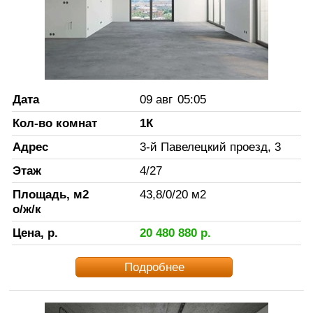
Дата
09 авг
05:05
Кол-во комнат
1К
Адрес
3-й Павелецкий проезд, 3
Этаж
4
/
27
Площадь, м2
43,8
/
0
/
20
м2
о/ж/к
Цена, р.
20 480 880
р.
Подробнее