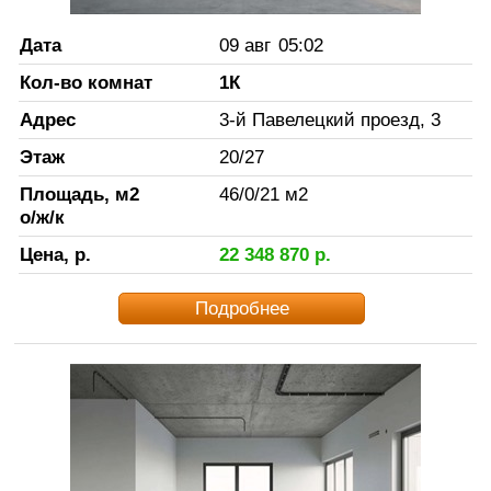
Дата
09 авг
05:02
Кол-во комнат
1К
Адрес
3-й Павелецкий проезд, 3
Этаж
20
/
27
Площадь, м2
46
/
0
/
21
м2
о/ж/к
Цена, р.
22 348 870
р.
Подробнее