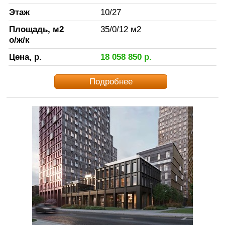
Этаж
10
/
27
Площадь, м2
35
/
0
/
12
м2
о/ж/к
Цена, р.
18 058 850
р.
Подробнее